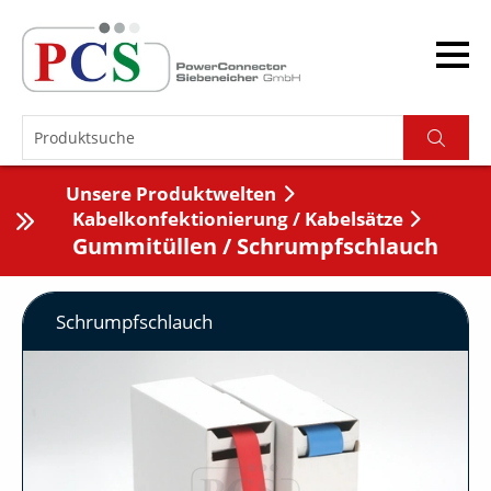
Unsere Produktwelten
Kabelkonfektionierung / Kabelsätze
Gummitüllen / Schrumpfschlauch
Schrumpfschlauch