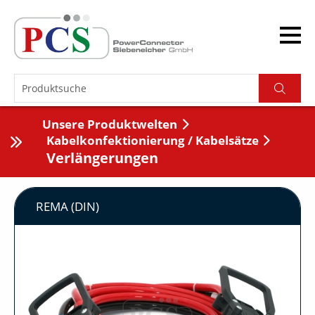
Unsere Produktwelten
Kabelkonfektionierung / Kabelsätze
Verlängerungen
REMA (DIN)