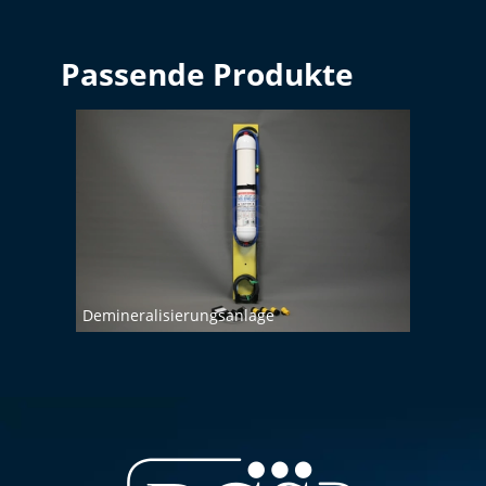
Passende Produkte
Schla
Demineralisierungsanlage
80-20