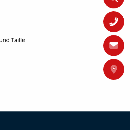
+
und Taille
A