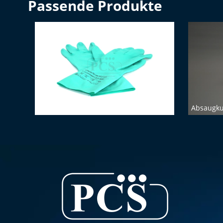
Passende Produkte
Chemikalien-Schutzhandschuhe (Größe
7)
Absaugkug