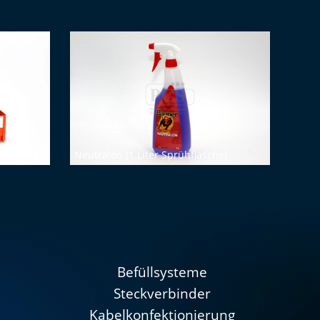
n
Neutralon (1 Liter Sprühflasche)
Befüllsysteme
Steckverbinder
Kabelkonfektionierung