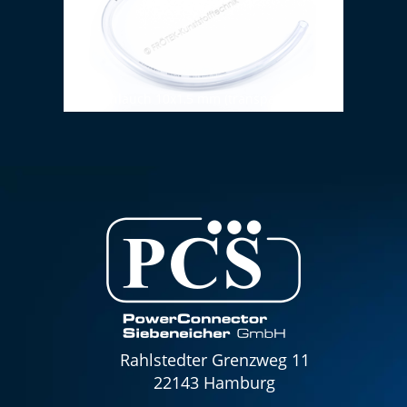
PVC-Schlauch 10x1,5 mm (transparent)
FRÖT
Rahlstedter Grenzweg 11
22143 Hamburg