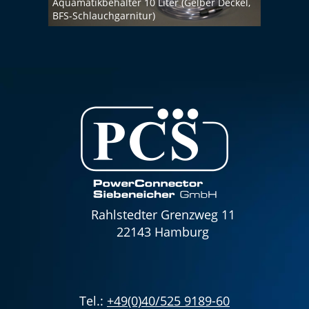
Aquamatikbehälter 10 Liter (Gelber Deckel,
Aquam
BFS-Schlauchgarnitur)
BFS-S
Rahlstedter Grenzweg 11
22143 Hamburg
Tel.:
+49(0)40/525 9189-60