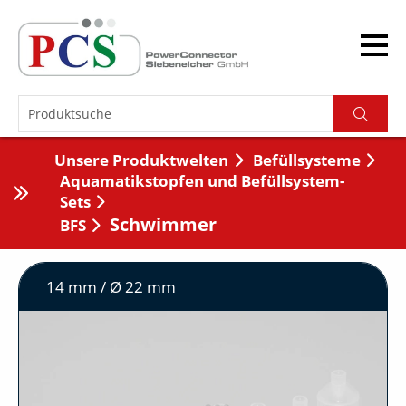
Unsere Produktwelten
Befüllsysteme
Aquamatikstopfen und Befüllsystem-
Sets
Schwimmer
BFS
14 mm / Ø 22 mm