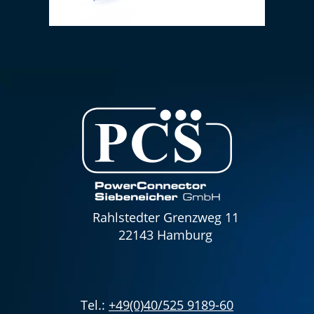
PVC-Schlauch 6 x 1,5 mm (transparent)
VOLT
Rahlstedter Grenzweg 11
22143 Hamburg
Tel.:
+49(0)40/525 9189-60